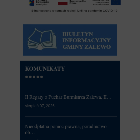
KOMUNIKATY
II Regaty o Puchar Burmistrza Zalewa, II…
Ćwiczeni
sierpień 07, 2026
lipiec 20, 20
W dniu 21
od 7:00 d
Nieodpłatna pomoc prawna, poradnictwo
li...
ob…