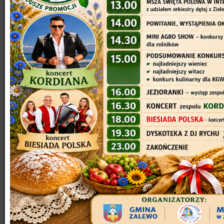
URZĄD MIEJSKI W ZALEWIE
ul. Częstochowska 8, 14 - 230 Zalewo
tel.
(89) 758-83-77
tel.
(89) 758-81-08
tel.
(89) 758-83-06
fax.
(89) 758-82-72