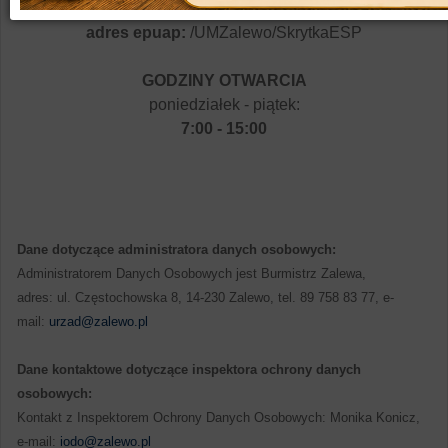
e-mail:
urzad@zalewo.pl
adres epuap:
/UMZalewo/SkrytkaESP
GODZINY OTWARCIA
poniedziałek - piątek:
7:00 - 15:00
Dane dotyczące administratora danych osobowych:
Administratorem Danych Osobowych jest Burmistrz Zalewa,
adres: ul. Częstochowska 8, 14-230 Zalewo, tel. 89 758 83 77, e-
mail:
urzad@zalewo.pl
Dane kontaktowe dotyczące inspektora ochrony danych
osobowych:
Kontakt z Inspektorem Ochrony Danych Osobowych: Monika Konicz,
e-mail:
iodo@zalewo.pl