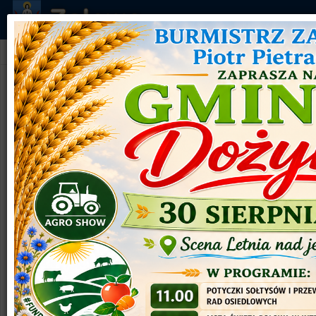
Jesteś tutaj:
Główna
Kontakt
Urząd Miejski w Zalewie
niedziela, 02 październik 2016 18:15
wielkość czcionki
Czytany 120361 razy
Wydrukuj
Email