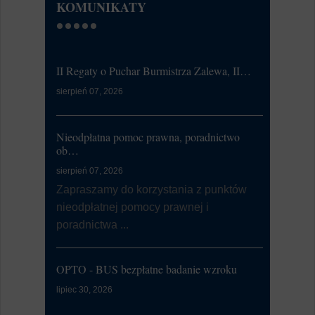
KOMUNIKATY
II Regaty o Puchar Burmistrza Zalewa, II…
Ćwiczeni
sierpień 07, 2026
lipiec 20, 20
W dniu 21
od 7:00 d
Nieodpłatna pomoc prawna, poradnictwo
li...
ob…
sierpień 07, 2026
Dni Zalewa
Zapraszamy do korzystania z punktów
nieodpłatnej pomocy prawnej i
lipiec 09, 20
poradnictwa ...
Burmistrz
Zalewa 202
OPTO - BUS bezpłatne badanie wzroku
Kontrola Sy
lipiec 30, 2026
Alarmowa