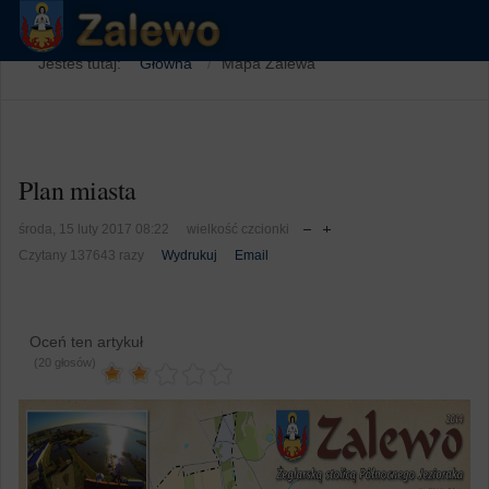
Jesteś tutaj:
Główna
Mapa Zalewa
Plan miasta
środa, 15 luty 2017 08:22
wielkość czcionki
Czytany 137643 razy
Wydrukuj
Email
Oceń ten artykuł
(20 głosów)