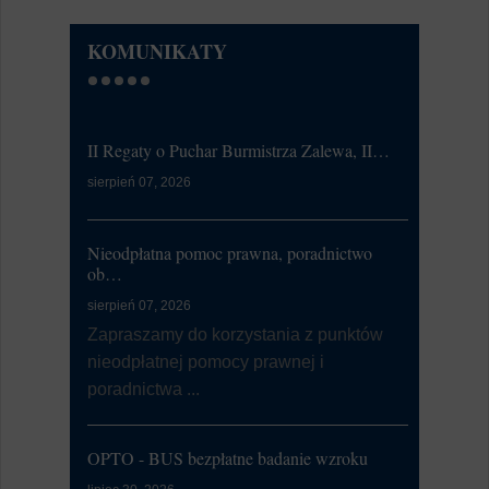
KOMUNIKATY
II Regaty o Puchar Burmistrza Zalewa, II…
Ćwiczeni
sierpień 07, 2026
lipiec 20, 20
W dniu 21
od 7:00 d
Nieodpłatna pomoc prawna, poradnictwo
li...
ob…
sierpień 07, 2026
Dni Zalewa
Zapraszamy do korzystania z punktów
nieodpłatnej pomocy prawnej i
lipiec 09, 20
poradnictwa ...
Burmistrz
Zalewa 202
OPTO - BUS bezpłatne badanie wzroku