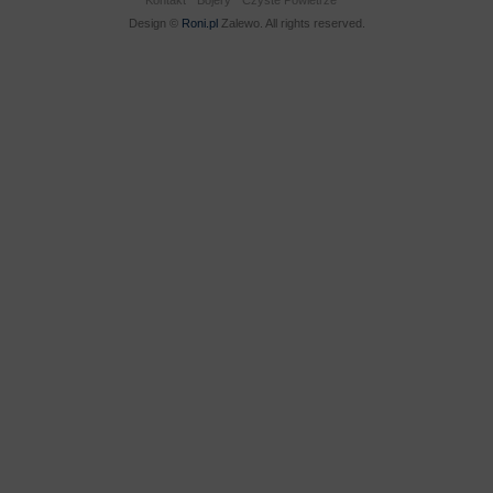
Kontakt
Bojery
Czyste Powietrze
Design ©
Roni.pl
Zalewo. All rights reserved.