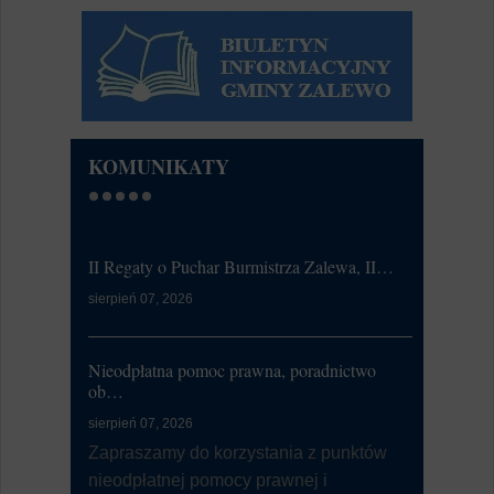
KOMUNIKATY
II Regaty o Puchar Burmistrza Zalewa, II…
Ćwiczeni
sierpień 07, 2026
lipiec 20, 20
W dniu 21
od 7:00 d
Nieodpłatna pomoc prawna, poradnictwo
li...
ob…
sierpień 07, 2026
Dni Zalewa
Zapraszamy do korzystania z punktów
nieodpłatnej pomocy prawnej i
lipiec 09, 20