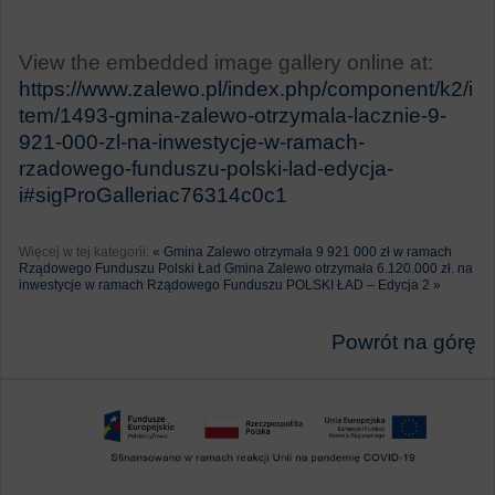
View the embedded image gallery online at:
https://www.zalewo.pl/index.php/component/k2/i
tem/1493-gmina-zalewo-otrzymala-lacznie-9-
921-000-zl-na-inwestycje-w-ramach-
rzadowego-funduszu-polski-lad-edycja-
i#sigProGalleriac76314c0c1
Więcej w tej kategorii:
« Gmina Zalewo otrzymała 9 921 000 zł w ramach
Rządowego Funduszu Polski Ład
Gmina Zalewo otrzymała 6.120.000 zł. na
inwestycje w ramach Rządowego Funduszu POLSKI ŁAD – Edycja 2 »
Powrót na górę