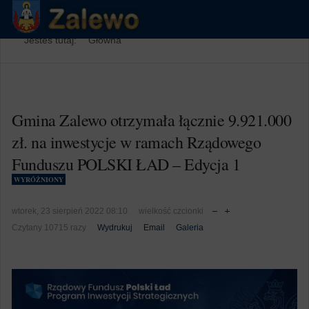
Jesteś tutaj:
Główna
Gmina Zalewo otrzymała łącznie 9.921.000
zł. na inwestycje w ramach Rządowego
Funduszu POLSKI ŁAD – Edycja 1
WYRÓŻNIONY
wtorek, 23 sierpień 2022 08:10
wielkość czcionki
Czytany 10715 razy
Wydrukuj
Email
Galeria