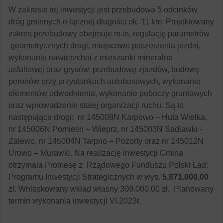
W zakresie tej inwestycji jest przebudowa 5 odcinków
dróg gminnych o łącznej długości ok. 11 km. Projektowany
zakres przebudowy obejmuje m.in. regulację parametrów
geometrycznych drogi, miejscowe poszerzenia jezdni,
wykonanie nawierzchni z mieszanki mineralno –
asfaltowej oraz grysów, przebudowę zjazdów, budowę
peronów przy przystankach autobusowych, wykonanie
elementów odwodnienia, wykonanie poboczy gruntowych
oraz wprowadzenie stałej organizacji ruchu. Są to
następujące drogi: nr 145008N Karpowo – Huta Wielka,
nr 145006N Pomielin – Wieprz, nr 145003N Sadławki -
Zalewo, nr 145004N Tarpno – Pozorty oraz nr 145012N
Urowo – Murawki. Na realizację inwestycji Gmina
otrzymała Promesę z Rządowego Funduszu Polski Ład:
Programu Inwestycji Strategicznych w wys.
5.871.000,00
zł. Wnioskowany wkład własny 309.000,00 zł. Planowany
termin wykonania inwestycji VI.2023r.