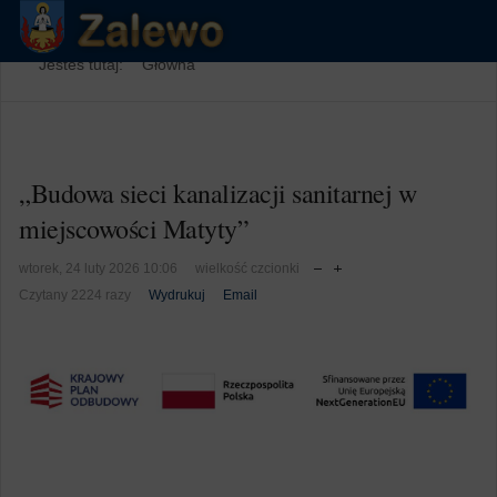
Jesteś tutaj:
Główna
„Budowa sieci kanalizacji sanitarnej w
miejscowości Matyty”
wtorek, 24 luty 2026 10:06
wielkość czcionki
Czytany 2224 razy
Wydrukuj
Email