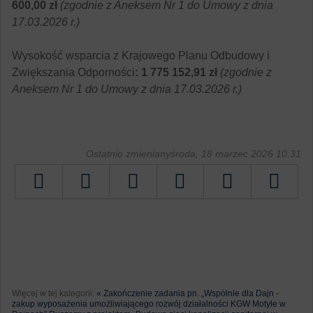
600,00 zł
(zgodnie z Aneksem Nr 1 do Umowy z dnia
17.03.2026 r.)
Wysokość wsparcia z Krajowego Planu Odbudowy i
Zwiększania Odporności
: 1 775 152,91 zł
(zgodnie z
Aneksem Nr 1 do Umowy z dnia 17.03.2026 r.)
Ostatnio zmienianyśroda, 18 marzec 2026 10:31
Tweetnij
Więcej w tej kategorii:
« Zakończenie zadania pn. „Wspólnie dla Dajn -
zakup wyposażenia umożliwiającego rozwój działalności KGW Motyle w