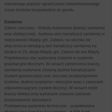
naturalnego poprzez ograniczenie niekontrolowanego
zrzutu ścieków bezpośrednio do gruntu.
Działania:
Zakres rzeczowy: - Roboty budowlane (branży sanitarnej
oraz elektrycznej) - budowa sieci kanalizacji sanitarnej w
miejscowości Matyty, gm. Zalewo, na odcinku od
włączenia w istniejącą sieć kanalizacji sanitarnej na
działce nr 23, obręb Matyty, gm. Zalewo do wsi Matyty.
Projektowana siec wykonana zostanie w systemie
grawitacyjno-tłocznym. W ramach zamierzenia branży
sanitarnej wykonane zostaną studnie kanalizacyjne
(system grawitacyjny) oraz sieciowe przepompownie
ścieków, studnie rozprężne i rewizyjne wraz z zaworami
odpowietrzającymi (system tłoczny). W ramach robót
branży elektrycznej wykonane zostanie zasilanie
przepompowni sieciowych.
Podstawowe parametry techniczne: - projektowana
długość sieci kanalizacji sanitarnej – 6 696,4 mb,