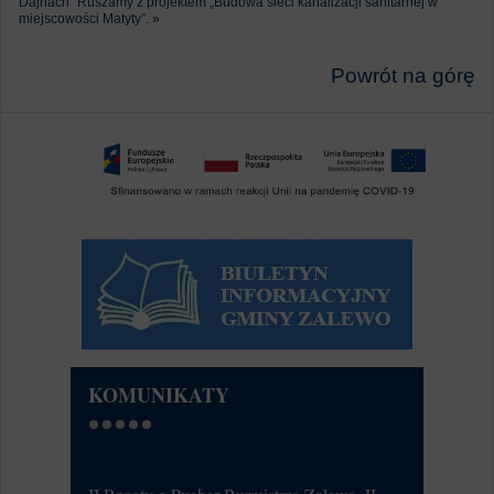
Dajnach”
Ruszamy z projektem „Budowa sieci kanalizacji sanitarnej w
miejscowości Matyty”. »
Powrót na górę
KOMUNIKATY