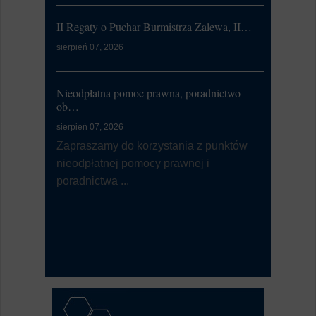
Ćwiczeni
II Regaty o Puchar Burmistrza Zalewa, II…
lipiec 20, 20
sierpień 07, 2026
W dniu 21
od 7:00 d
li...
Nieodpłatna pomoc prawna, poradnictwo
ob…
sierpień 07, 2026
Dni Zalewa
Zapraszamy do korzystania z punktów
lipiec 09, 20
nieodpłatnej pomocy prawnej i
Burmistrz
poradnictwa ...
Zalewa 202