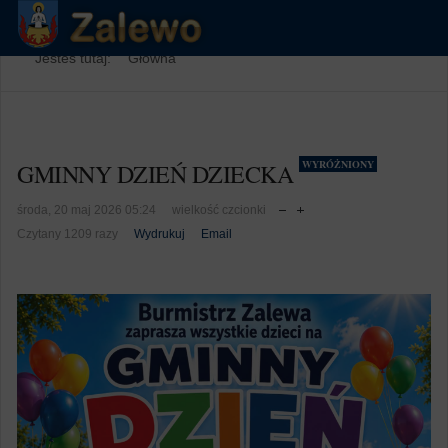
Jesteś tutaj:
Główna
WYRÓŻNIONY
GMINNY DZIEŃ DZIECKA
środa, 20 maj 2026 05:24
wielkość czcionki
Czytany 1209 razy
Wydrukuj
Email