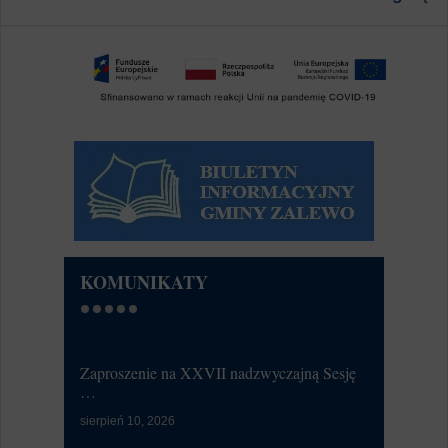
KOMUNIKATY
Zaproszenie na XXVII nadzwyczajną Sesję
OPTO - BUS
…
lipiec 30, 20
sierpień 10, 2026