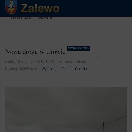
Jesteś tutaj:
Główna
WYRÓŻNIONY
Nowa droga w Urowie
środa, 19 wrzesień 2018 11:23
wielkość czcionki
Czytany 36998 razy
Wydrukuj
Email
Galeria