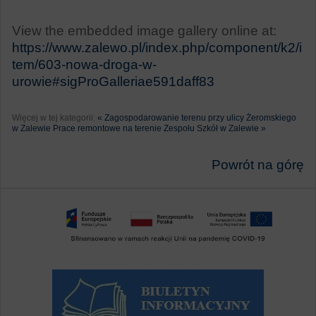
View the embedded image gallery online at:
https://www.zalewo.pl/index.php/component/k2/i
tem/603-nowa-droga-w-
urowie#sigProGalleriae591daff83
Więcej w tej kategorii:
« Zagospodarowanie terenu przy ulicy Żeromskiego
w Zalewie
Prace remontowe na terenie Zespołu Szkół w Zalewie »
Powrót na górę