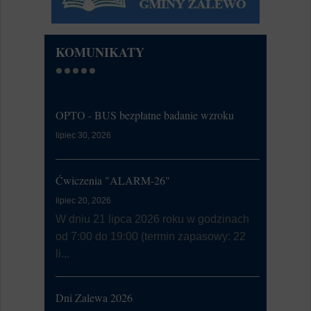
KOMUNIKATY
OPTO - BUS bezpłatne badanie wzroku
Kontrola Sy
Alarmowa
lipiec 30, 2026
lipiec 07, 20
W dniu 9 l
Ćwiczenia "ALARM-26"
przeprowa
lipiec 20, 2026
Syste...
W dniu 21 lipca 2026 roku w godzinach
od 7:00 do 19:00 (termin zapasowy: 22
Przeciwdz
li...
prz…
lipiec 03, 20
Dni Zalewa 2026
Regionaln