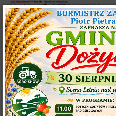
Mistrzostwa Województwa WMZ LZS w
kategorii Open 3. Memoriał Romualda
Wojnowskiego OLECKO 28.05.2023r.
Dział:
Sport
19 Maj 2023
Czytaj dalej...