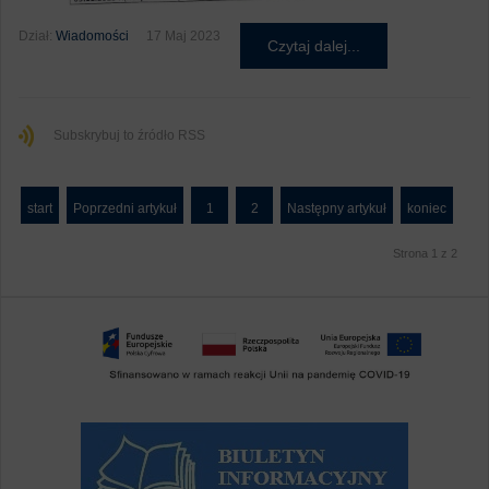
Dział:
Wiadomości
17 Maj 2023
Czytaj dalej...
Subskrybuj to źródło RSS
start
Poprzedni artykuł
1
2
Następny artykuł
koniec
Strona 1 z 2