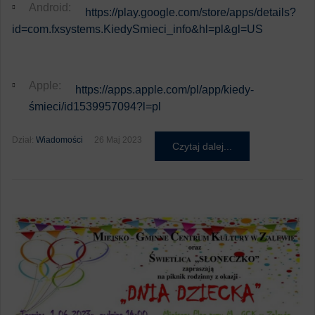
Android:
https://play.google.com/store/apps/details?
id=com.fxsystems.KiedySmieci_info&hl=pl&gl=US
Apple:
https://apps.apple.com/pl/app/kiedy-
śmieci/id1539957094?l=pl
Dział:
Wiadomości
26 Maj 2023
Czytaj dalej...