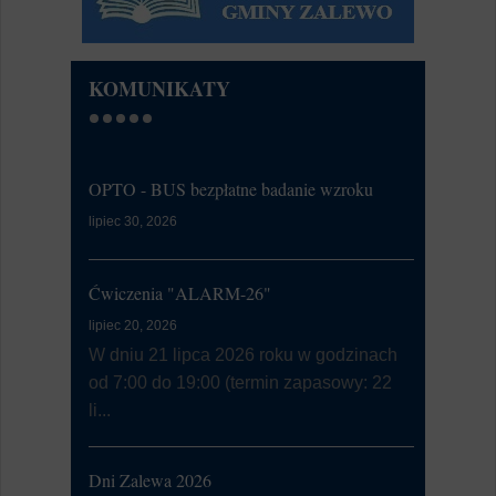
KOMUNIKATY
OPTO - BUS bezpłatne badanie wzroku
Kontrola Sy
Alarmowa
lipiec 30, 2026
lipiec 07, 20
W dniu 9 l
Ćwiczenia "ALARM-26"
przeprowa
lipiec 20, 2026
Syste...
W dniu 21 lipca 2026 roku w godzinach
od 7:00 do 19:00 (termin zapasowy: 22
Przeciwdz
li...
prz…
lipiec 03, 20
Dni Zalewa 2026
Regionaln