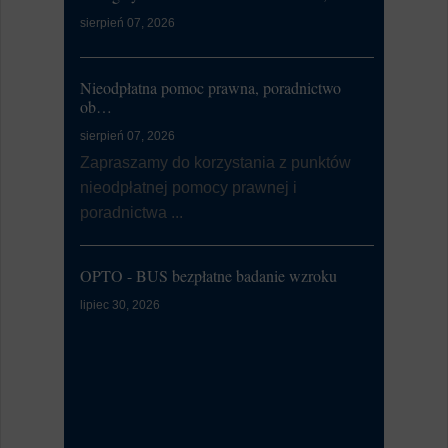
sierpień 07, 2026
lipiec 20, 20
W dniu 21
od 7:00 d
Nieodpłatna pomoc prawna, poradnictwo
li...
ob…
sierpień 07, 2026
Dni Zalewa
Zapraszamy do korzystania z punktów
nieodpłatnej pomocy prawnej i
lipiec 09, 20
poradnictwa ...
Burmistrz
Zalewa 202
OPTO - BUS bezpłatne badanie wzroku
Kontrola Sy
lipiec 30, 2026
Alarmowa
lipiec 07, 20
W dniu 9 l
przeprowa
Syste...