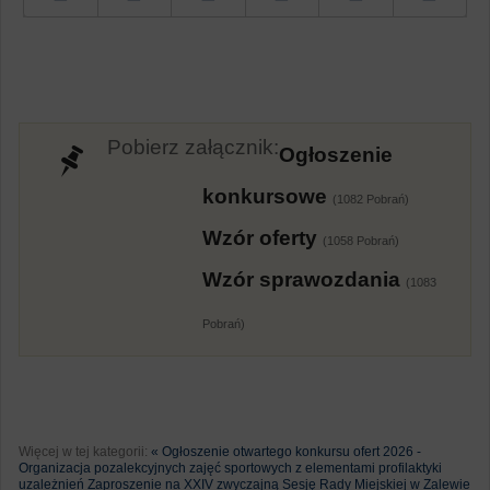
Tweetnij
Pobierz załącznik:
Ogłoszenie
konkursowe
(1082 Pobrań)
Wzór oferty
(1058 Pobrań)
Wzór sprawozdania
(1083
Pobrań)
Więcej w tej kategorii:
« Ogłoszenie otwartego konkursu ofert 2026 -
Organizacja pozalekcyjnych zajęć sportowych z elementami profilaktyki
uzależnień
Zaproszenie na XXIV zwyczajną Sesję Rady Miejskiej w Zalewie