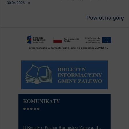
- 30.04.2026 r. »
Powrót na górę
KOMUNIKATY
II Regaty o Puchar Burmistrza Zalewa, II…
Ćwiczeni