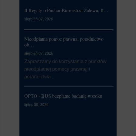
II Regaty o Puchar Burmistrza Zalewa, II…
Ćwiczeni
sierpień 07, 2026
lipiec 20, 20
W dniu 21
od 7:00 d
Nieodpłatna pomoc prawna, poradnictwo
li...
ob…
sierpień 07, 2026
Dni Zalewa
Zapraszamy do korzystania z punktów
nieodpłatnej pomocy prawnej i
lipiec 09, 20
poradnictwa ...
Burmistrz
Zalewa 202
OPTO - BUS bezpłatne badanie wzroku
Kontrola Sy
lipiec 30, 2026
Alarmowa
lipiec 07, 20
W dniu 9 l
przeprowa