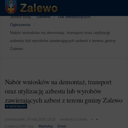
Jesteś tutaj:
Główna
Dla Niesłyszących
Ogłoszenia
Nabór wniosków na demontaż, transport oraz utylizację
azbestu lub wyrobów zawierających azbest z terenu gminy
Zalewo
Nabór wniosków na demontaż, transport
oraz utylizację azbestu lub wyrobów
zawierających azbest z terenu gminy Zalewo
WYRÓŻNIONY
poniedziałek, 25 maj 2026 10:26
wielkość czcionki
Czytany 2385 razy
Wydrukuj
Email