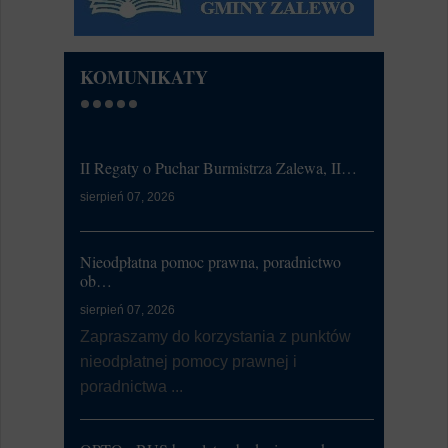
KOMUNIKATY
II Regaty o Puchar Burmistrza Zalewa, II…
Ćwiczeni
sierpień 07, 2026
lipiec 20, 20
W dniu 21
od 7:00 d
Nieodpłatna pomoc prawna, poradnictwo
li...
ob…
sierpień 07, 2026
Dni Zalewa
Zapraszamy do korzystania z punktów
nieodpłatnej pomocy prawnej i
lipiec 09, 20
poradnictwa ...
Burmistrz
Zalewa 202