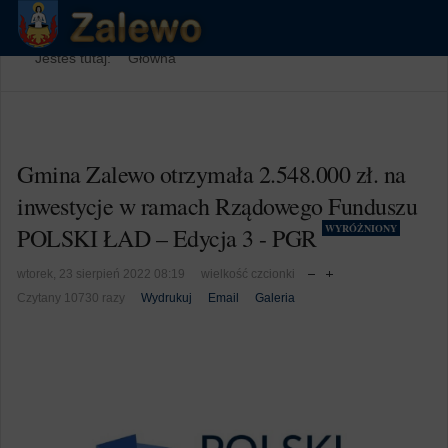
Jesteś tutaj:
Główna
Gmina Zalewo otrzymała 2.548.000 zł. na
inwestycje w ramach Rządowego Funduszu
WYRÓŻNIONY
POLSKI ŁAD – Edycja 3 - PGR
wtorek, 23 sierpień 2022 08:19
wielkość czcionki
Czytany 10730 razy
Wydrukuj
Email
Galeria